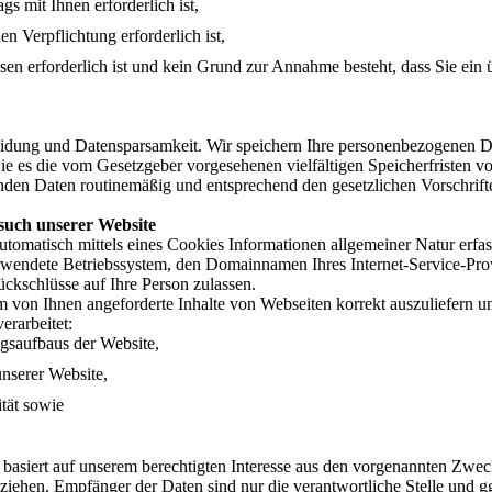
s mit Ihnen erforderlich ist,
en Verpflichtung erforderlich ist,
ssen erforderlich ist und kein Grund zur Annahme besteht, dass Sie ein
idung und Datensparsamkeit. Wir speichern Ihre personenbezogenen Da
wie es die vom Gesetzgeber vorgesehenen vielfältigen Speicherfristen v
nden Daten routinemäßig und entsprechend den gesetzlichen Vorschrifte
such unserer Website
tomatisch mittels eines Cookies Informationen allgemeiner Natur erfas
rwendete Betriebssystem, den Domainnamen Ihres Internet-Service-Provi
ckschlüsse auf Ihre Person zulassen.
 von Ihnen angeforderte Inhalte von Webseiten korrekt auszuliefern un
rarbeitet:
ngsaufbaus der Website,
unserer Website,
ität sowie
 basiert auf unserem berechtigten Interesse aus den vorgenannten Zw
ziehen. Empfänger der Daten sind nur die verantwortliche Stelle und gg