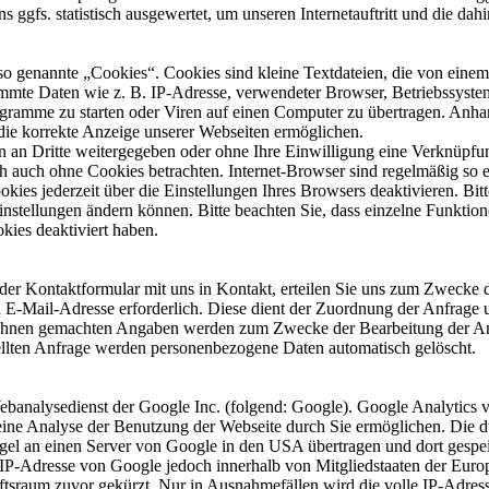
ggfs. statistisch ausgewertet, um unseren Internetauftritt und die dah
 genannte „Cookies“. Cookies sind kleine Textdateien, die von einem 
immte Daten wie z. B. IP-Adresse, verwendeter Browser, Betriebssyste
ramme zu starten oder Viren auf einen Computer zu übertragen. Anhan
 die korrekte Anzeige unserer Webseiten ermöglichen.
en an Dritte weitergegeben oder ohne Ihre Einwilligung eine Verknüpfu
h auch ohne Cookies betrachten. Internet-Browser sind regelmäßig so ei
es jederzeit über die Einstellungen Ihres Browsers deaktivieren. Bitt
Einstellungen ändern können. Bitte beachten Sie, dass einzelne Funktio
ies deaktiviert haben.
 oder Kontaktformular mit uns in Kontakt, erteilen Sie uns zum Zwecke 
en E-Mail-Adresse erforderlich. Diese dient der Zuordnung der Anfrag
n Ihnen gemachten Angaben werden zum Zwecke der Bearbeitung der An
ellten Anfrage werden personenbezogene Daten automatisch gelöscht.
banalysedienst der Google Inc. (folgend: Google). Google Analytics v
ine Analyse der Benutzung der Webseite durch Sie ermöglichen. Die d
gel an einen Server von Google in den USA übertragen und dort gespei
IP-Adresse von Google jedoch innerhalb von Mitgliedstaaten der Europ
sraum zuvor gekürzt. Nur in Ausnahmefällen wird die volle IP-Adres