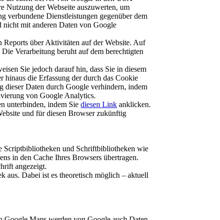
Ihre Nutzung der Webseite auszuwerten, um
ung verbundene Dienstleistungen gegenüber dem
d nicht mit anderen Daten von Google
Reports über Aktivitäten auf der Website. Auf
 Die Verarbeitung beruht auf dem berechtigten
isen Sie jedoch darauf hin, dass Sie in diesem
r hinaus die Erfassung der durch das Cookie
ng dieser Daten durch Google verhindern, indem
ivierung von Google Analytics.
en unterbinden, indem Sie
diesen Link
anklicken.
Website und für diesen Browser zukünftig
 Scriptbibliotheken und Schriftbibliotheken wie
ns in den Cache Ihres Browsers übertragen.
hrift angezeigt.
 aus. Dabei ist es theoretisch möglich – aktuell
von Google Maps werden von Google auch Daten