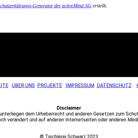
chutzerklärungs-Generator der activeMind AG
erstellt.
ITE
ÜBER UNS
PROJEKTE
IMPRESSUM
DATENSCHUTZ
Disclaimer
en unterliegen dem Urheberrecht und anderen Gesetzen zum Schut
och verändert und auf anderen Internetseiten oder anderen Me
© Tischlerei Schwarz 2023