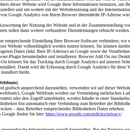
reibers dieser Website wird Google diese Informationen benutzen, um 
zustellen und um weitere mit der Websitenutzung und der Internetnutz
 von Google Analytics von Ihrem Browser übermittelte IP-Adresse wir
Auswertung der Nutzung der Website und in der Zusammenstellung von 
nets sollen dann weitere verbundene Dienstleistungen erbracht werden.
e entsprechende Einstellung Ihrer Browser-Software verhindern; wir we
dieser Website vollumfänglich werden nutzen können. Sie können darübe
ogenen Daten (inkl. Ihrer IP-Adresse) an Google sowie die Verarbeitu
wser-Plugin herunterladen und installieren: Browser Add On zur Deakt
-On können Sie das Tracking durch Google Analytics auf unseren Seit
stalliert. Damit wird die Erfassung durch Google Analytics für diese 
stalliert bleibt.
Webfonts)
d grafisch ansprechend darzustellen, verwenden wir auf dieser Website
/webfonts/). Google Webfonts werden zur Vermeidung mehrfachen Lade
stützt oder den Zugriff unterbindet, werden Inhalte in einer Standardsc
liotheken löst automatisch eine Verbindung zum Betreiber der Bibliothek
wecken – dass Betreiber entsprechender Bibliotheken Daten erheben.
s Google finden Sie hier:
https://www.google.com/policies/privacy/
geographische Informationen visuell darzustellen. Bei der Nutzung 