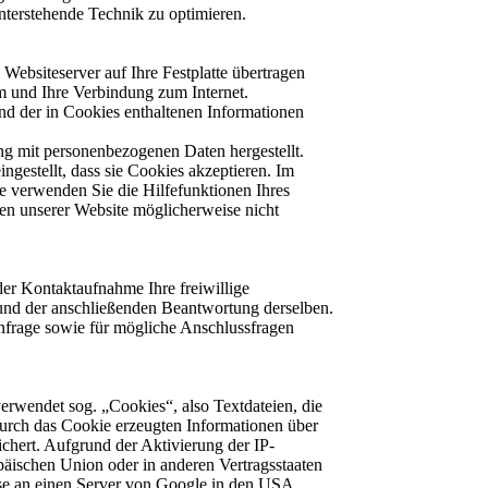
interstehende Technik zu optimieren.
Websiteserver auf Ihre Festplatte übertragen
m und Ihre Verbindung zum Internet.
d der in Cookies enthaltenen Informationen
ng mit personenbezogenen Daten hergestellt.
ngestellt, dass sie Cookies akzeptieren. Im
e verwenden Sie die Hilfefunktionen Ihres
nen unserer Website möglicherweise nicht
der Kontaktaufnahme Ihre freiwillige
e und der anschließenden Beantwortung derselben.
frage sowie für mögliche Anschlussfragen
erwendet sog. „Cookies“, also Textdateien, die
urch das Cookie erzeugten Informationen über
chert. Aufgrund der Aktivierung der IP-
äischen Union oder in anderen Vertragsstaaten
se an einen Server von Google in den USA